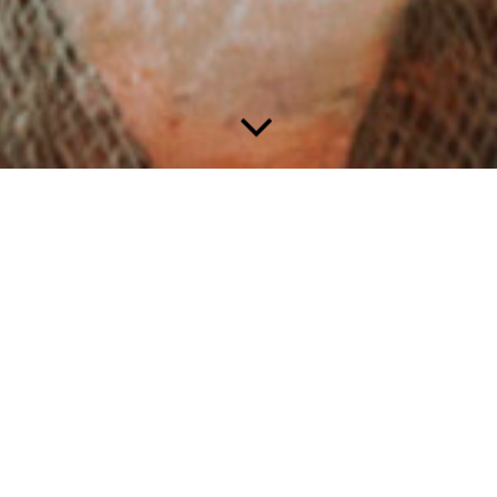
egorie
im Bereich
Galerie
für die einzelnen Themenbereiche
en / Cup Cakes / Candy Bar / Blumen