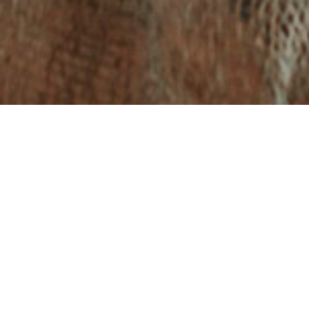
Hinweis:
Bitte wählen sie eine
Unter-Kat
Galerie > Hochzeit / Kommunion / Collag